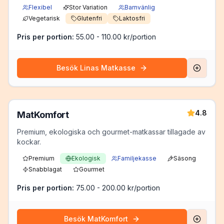
Flexibel
Stor Variation
Barnvänlig
Vegetarisk
Glutenfri
Laktosfri
Pris per portion:
55.00 - 110.00 kr/portion
Besök
Linas Matkasse
4.8
MatKomfort
Premium, ekologiska och gourmet-matkassar tillagade av
kockar.
Premium
Ekologisk
Familjekasse
Säsong
Snabblagat
Gourmet
Pris per portion:
75.00 - 200.00 kr/portion
Besök
MatKomfort