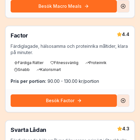
Besök
Macro Meals
4.4
Factor
Färdiglagade, hälsosamma och proteinrika måltider, klara
på minuter.
Färdiga Rätter
Fitnessvänlig
Proteinrik
Snabb
Kalorismart
Pris per portion:
90.00 - 130.00 kr/portion
Besök
Factor
4.3
Svarta Lådan