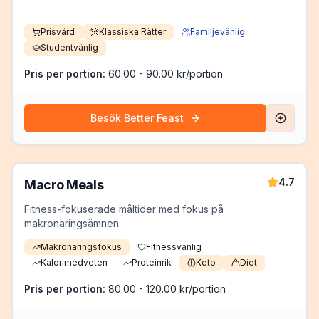
Prisvärd
Klassiska Rätter
Familjevänlig
Studentvänlig
Pris per portion:
60.00 - 90.00 kr/portion
Besök
Better Feast
4.7
Macro Meals
Fitness-fokuserade måltider med fokus på
makronäringsämnen.
Makronäringsfokus
Fitnessvänlig
Kalorimedveten
Proteinrik
Keto
Diet
Pris per portion:
80.00 - 120.00 kr/portion