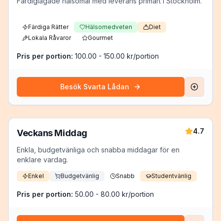
Färdiglagade hälsomål med leverans primärt i Stockholm.
Färdiga Rätter
Hälsomedveten
Diet
Lokala Råvaror
Gourmet
Pris per portion:
100.00 - 150.00 kr/portion
Besök
Svarta Lådan
4.7
Veckans Middag
Enkla, budgetvänliga och snabba middagar för en
enklare vardag.
Enkel
Budgetvänlig
Snabb
Studentvänlig
Pris per portion:
50.00 - 80.00 kr/portion